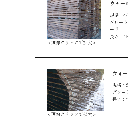
ウォー
規格：4/
グレード：
ード
長さ：4F
＜画像クリックで拡大＞
ウォー
規格：2
グレー
長さ：7
＜画像クリックで拡大＞