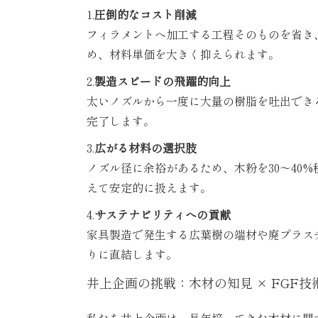
1.
圧倒的なコスト削減
フィラメントへ加工する工程そのものを省き
め、材料単価を大きく抑えられます。
2.
製造スピードの飛躍的向上
太いノズルから一度に大量の樹脂を吐出でき
完了します。
3.
広がる材料の選択肢
ノズル径に余裕があるため、木粉を30〜40
えて安定的に扱えます。
4.
サステナビリティへの貢献
家具製造で発生する広葉樹の端材や廃プラス
りに直結します。
井上企画の挑戦：木材の知見 × FGF技
私たち井上企画は、長年培ってきた木材に関