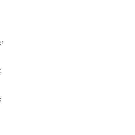
が
抑
く