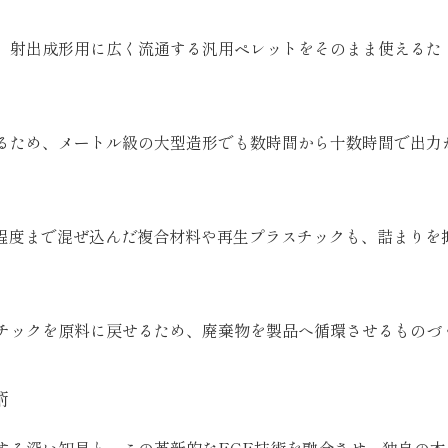
、射出成形用に広く流通する汎用ペレットをそのまま使えるた
るため、メートル級の大型造形でも数時間から十数時間で出力
%程度まで混ぜ込んだ複合材料や再生プラスチックも、詰まりを
チックを原料に戻せるため、廃棄物を製品へ循環させるものづ
術
する深い知見と、この革新的なFGF技術を融合させ、
独自の木