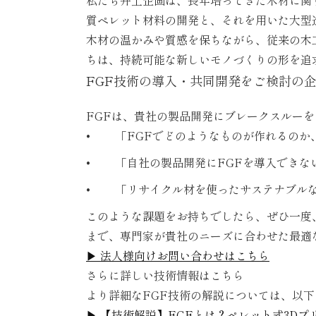
質ペレット材料
の開発と、それを用いた大型
木材の温かみや質感を保ちながら、従来の木
ちは、持続可能な新しいモノづくりの形を追
FGF技術の導入・共同開発をご検討の
FGFは、貴社の製品開発にブレークスルー
•
「
FGF
でどのようなものが作れるのか
•
「自社の製品開発に
FGF
を導入できな
•
「リサイクル材を使ったサステナブル
このような課題をお持ちでしたら、ぜひ一度
まで、専門家が貴社のニーズに合わせた最適
▶ 法人様向けお問い合わせはこちら
さらに詳しい技術情報はこちら
より詳細なFGF技術の解説については、以
▶ 【技術解説】FGFとは？ペレット式3D